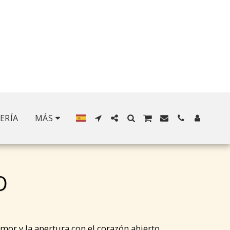
ERÍA
MÁS
O
mor y la apertura con el corazón abierto