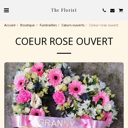
The Florist
Accueil
Boutique
Funérailles
Cœurs ouverts
Coeur rose ouvert
COEUR ROSE OUVERT