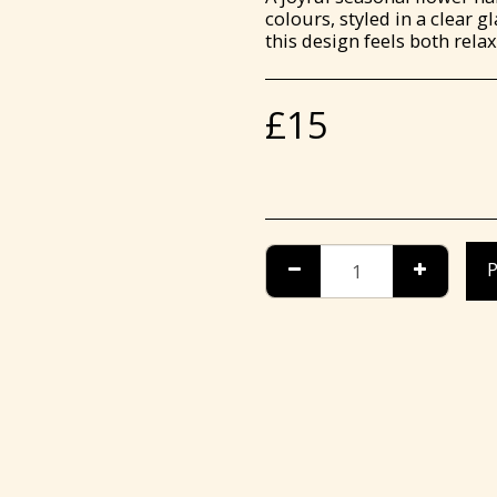
colours, styled in a clear g
this design feels both rela
£
15