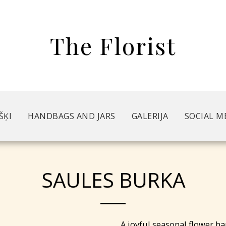
The Florist
ŠĶI
HANDBAGS AND JARS
GALERIJA
SOCIAL M
SAULES BURKA
A joyful seasonal flower h