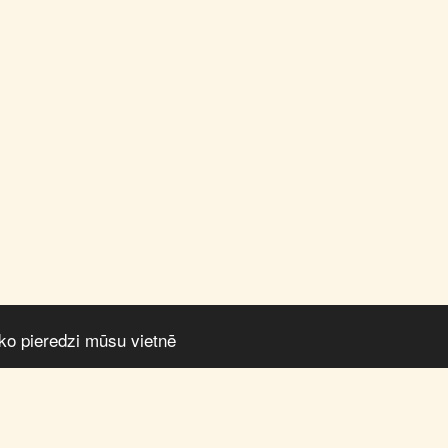
āko pieredzi mūsu vietnē
SĀKU