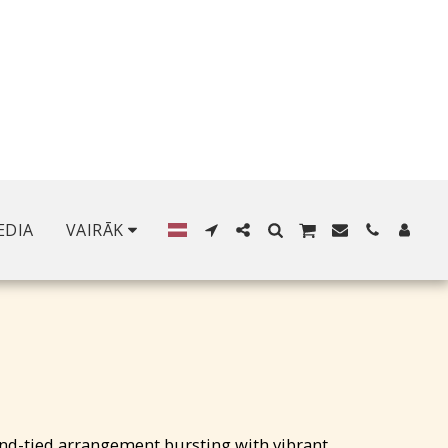
EDIA
VAIRĀK
and-tied arrangement bursting with vibrant